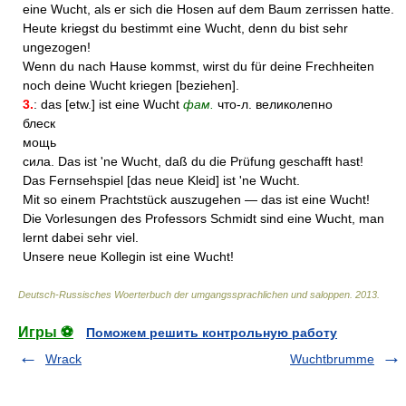
eine Wucht, als er sich die Hosen auf dem Baum zerrissen hatte.
Heute kriegst du bestimmt eine Wucht, denn du bist sehr
ungezogen!
Wenn du nach Hause kommst, wirst du für deine Frechheiten
noch deine Wucht kriegen [beziehen].
3.
: das [etw.] ist eine Wucht
фам.
что-л. великолепно
блеск
мощь
сила. Das ist 'ne Wucht, daß du die Prüfung geschafft hast!
Das Fernsehspiel [das neue Kleid] ist 'ne Wucht.
Mit so einem Prachtstück auszugehen — das ist eine Wucht!
Die Vorlesungen des Professors Schmidt sind eine Wucht, man
lernt dabei sehr viel.
Unsere neue Kollegin ist eine Wucht!
Deutsch-Russisches Woerterbuch der umgangssprachlichen und saloppen
.
2013
.
Игры ⚽
Поможем решить контрольную работу
Wrack
Wuchtbrumme