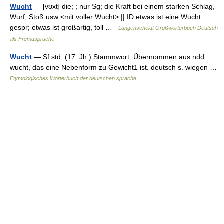
Wucht
— [vʊxt] die; ; nur Sg; die Kraft bei einem starken Schlag,
Wurf, Stoß usw <mit voller Wucht> || ID etwas ist eine Wucht
gespr; etwas ist großartig, toll …
Langenscheidt Großwörterbuch Deutsch
als Fremdsprache
Wucht
— Sf std. (17. Jh.) Stammwort. Übernommen aus ndd.
wucht, das eine Nebenform zu Gewicht1 ist. deutsch s. wiegen …
Etymologisches Wörterbuch der deutschen sprache