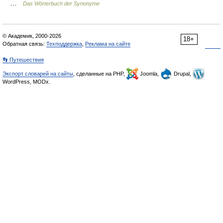
…
Das Wörterbuch der Synonyme
© Академик, 2000-2026
18+
Обратная связь:
Техподдержка
,
Реклама на сайте
👣 Путешествия
Экспорт словарей на сайты
, сделанные на PHP,
Joomla,
Drupal,
WordPress, MODx.