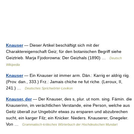
Knauser
— Dieser Artikel beschäftigt sich mit der
Charaktereigenschaft Geiz; für den botanischen Begriff siehe
Geiztrieb. Marja Fjodorowna: Der Geizhals (1890) …
Deutsch
Wikipedia
Knauser
— Ein Knauser ist immer arm. Dän.: Karrig er aldrig riig.
(Prov. dan., 333.) Frz.: Jamais chiche ne fut riche. (Leroux, II,
241.) …
Deutsches Sprichwörter-Lexikon
Knauser, der
— Der Knauser, des s, plur. ut nom. sing. Fämin. die
Knauserinn, im verächtlichen Verstande, eine Person, welche aus
Geitz überall zur Ungebühr etwas zu ersparen und abzubrechen
sucht, ein karger Filz; ein Knicker. Nieders. Knauserer, Gnegeler.
Von …
Grammatisch-kritisches Wörterbuch der Hochdeutschen Mundart