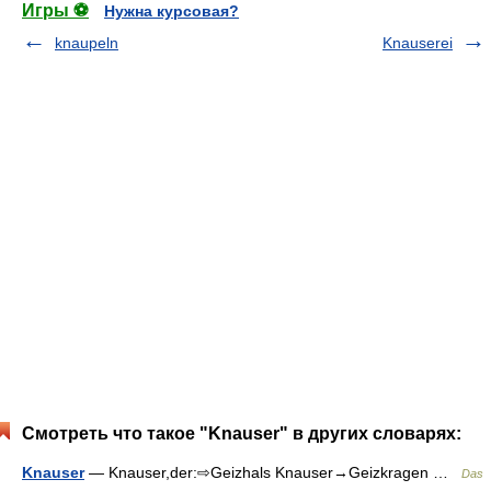
Игры ⚽
Нужна курсовая?
knaupeln
Knauserei
Смотреть что такое "Knauser" в других словарях:
Knauser
— Knauser,der:⇨Geizhals Knauser→Geizkragen …
Das