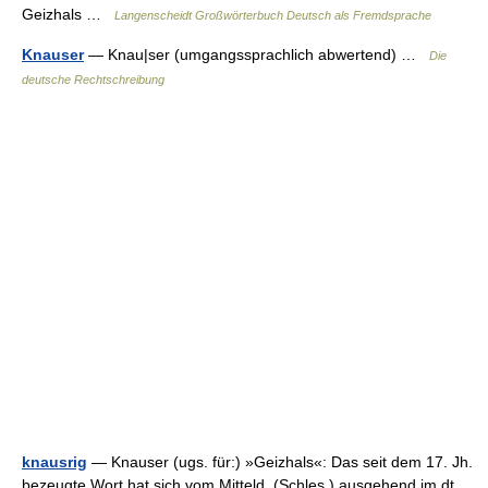
Geizhals …
Langenscheidt Großwörterbuch Deutsch als Fremdsprache
Knauser
— Knau|ser (umgangssprachlich abwertend) …
Die
deutsche Rechtschreibung
knausrig
— Knauser (ugs. für:) »Geizhals«: Das seit dem 17. Jh.
bezeugte Wort hat sich vom Mitteld. (Schles.) ausgehend im dt.