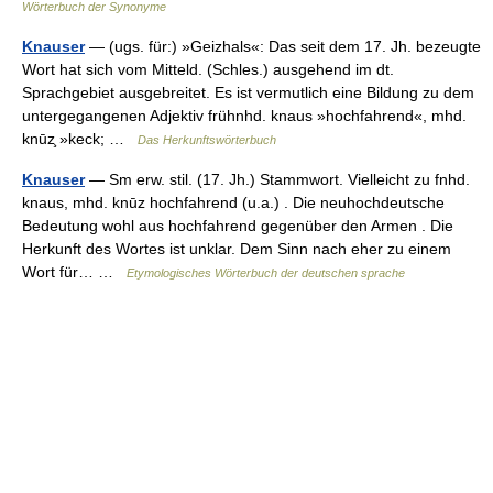
Wörterbuch der Synonyme
Knauser
— (ugs. für:) »Geizhals«: Das seit dem 17. Jh. bezeugte
Wort hat sich vom Mitteld. (Schles.) ausgehend im dt.
Sprachgebiet ausgebreitet. Es ist vermutlich eine Bildung zu dem
untergegangenen Adjektiv frühnhd. knaus »hochfahrend«, mhd.
knūz̧ »keck; …
Das Herkunftswörterbuch
Knauser
— Sm erw. stil. (17. Jh.) Stammwort. Vielleicht zu fnhd.
knaus, mhd. knūz hochfahrend (u.a.) . Die neuhochdeutsche
Bedeutung wohl aus hochfahrend gegenüber den Armen . Die
Herkunft des Wortes ist unklar. Dem Sinn nach eher zu einem
Wort für… …
Etymologisches Wörterbuch der deutschen sprache