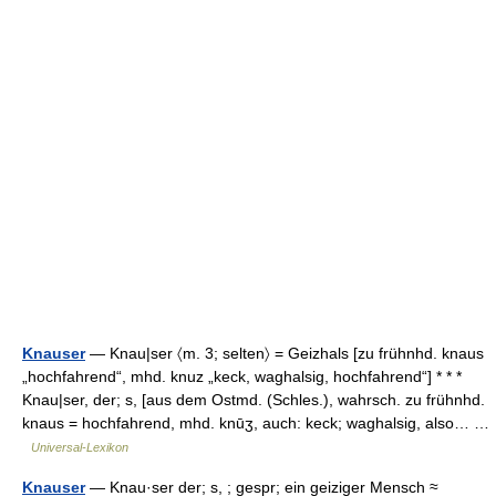
Knauser
— Knau|ser 〈m. 3; selten〉 = Geizhals [zu frühnhd. knaus
„hochfahrend“, mhd. knuz „keck, waghalsig, hochfahrend“] * * *
Knau|ser, der; s, [aus dem Ostmd. (Schles.), wahrsch. zu frühnhd.
knaus = hochfahrend, mhd. knūʒ, auch: keck; waghalsig, also… …
Universal-Lexikon
Knauser
— Knau·ser der; s, ; gespr; ein geiziger Mensch ≈