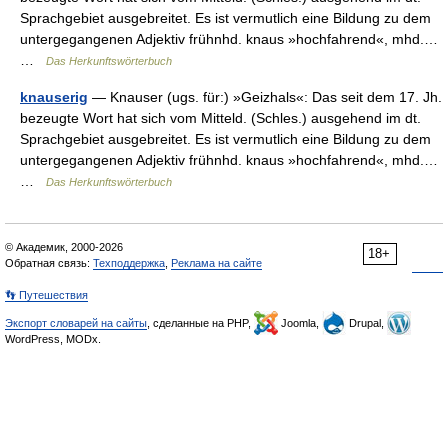
Sprachgebiet ausgebreitet. Es ist vermutlich eine Bildung zu dem
untergegangenen Adjektiv frühnhd. knaus »hochfahrend«, mhd.…
…
Das Herkunftswörterbuch
knauserig
— Knauser (ugs. für:) »Geizhals«: Das seit dem 17. Jh.
bezeugte Wort hat sich vom Mitteld. (Schles.) ausgehend im dt.
Sprachgebiet ausgebreitet. Es ist vermutlich eine Bildung zu dem
untergegangenen Adjektiv frühnhd. knaus »hochfahrend«, mhd.…
…
Das Herkunftswörterbuch
© Академик, 2000-2026
18+
Обратная связь:
Техподдержка
,
Реклама на сайте
👣 Путешествия
Экспорт словарей на сайты
, сделанные на PHP,
Joomla,
Drupal,
WordPress, MODx.