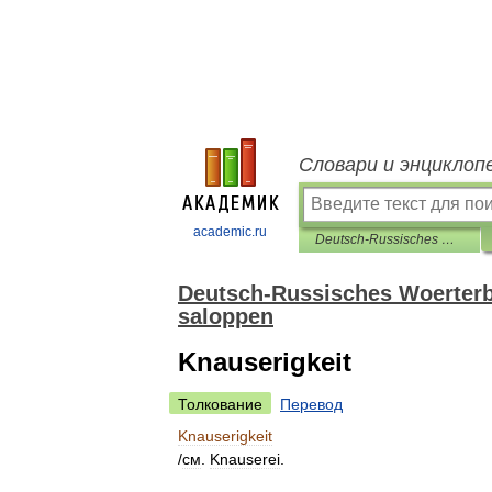
Словари и энциклоп
academic.ru
Deutsch-Russisches Woerterbuch der umgangssprachlichen und saloppen
Deutsch-Russisches Woerter
saloppen
Knauserigkeit
Толкование
Перевод
Knauserigkeit
/
cм
.
Knauserei
.