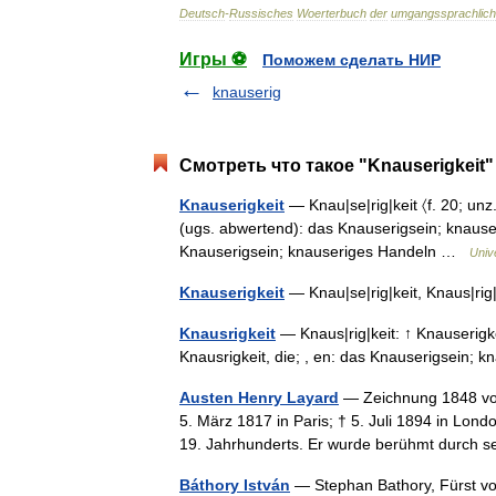
Deutsch
-
Russisches
Woerterbuch
der
umgangssprachlic
Игры ⚽
Поможем сделать НИР
knauserig
Смотреть что такое "Knauserigkeit"
Knauserigkeit
— Knau|se|rig|keit 〈f. 20; unz.;
(ugs. abwertend): das Knauserigsein; knauseri
Knauserigsein; knauseriges Handeln …
Univ
Knauserigkeit
— Knau|se|rig|keit, Knaus|ri
Knausrigkeit
— Knaus|rig|keit: ↑ Knauserigkei
Knausrigkeit, die; , en: das Knauserigsein
Austen Henry Layard
— Zeichnung 1848 von
5. März 1817 in Paris; † 5. Juli 1894 in Lon
19. Jahrhunderts. Er wurde berühmt durc
Báthory István
— Stephan Bathory, Fürst vo