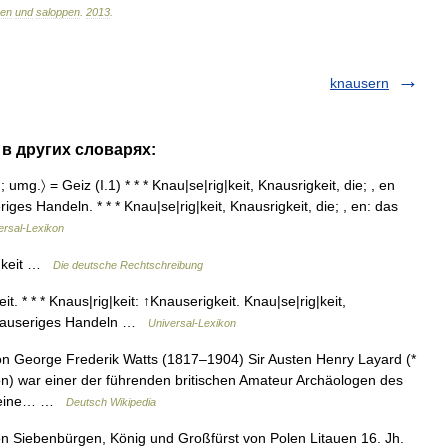
hen
und
saloppen
.
2013
.
knausern
 в других словарях:
 umg.〉 = Geiz (I.1) * * * Knau|se|rig|keit, Knausrigkeit, die; , en
ges Handeln. * * * Knau|se|rig|keit, Knausrigkeit, die; , en: das
ersal-Lexikon
g|keit …
Die deutsche Rechtschreibung
t. * * * Knaus|rig|keit: ↑Knauserigkeit. Knau|se|rig|keit,
; knauseriges Handeln …
Universal-Lexikon
 George Frederik Watts (1817–1904) Sir Austen Henry Layard (*
don) war einer der führenden britischen Amateur Archäologen des
h seine… …
Deutsch Wikipedia
n Siebenbürgen, König und Großfürst von Polen Litauen 16. Jh.