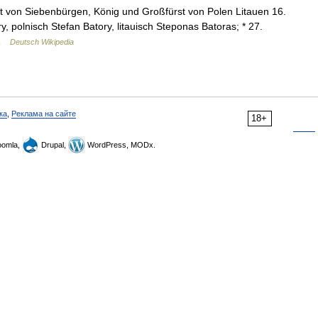
 von Siebenbürgen, König und Großfürst von Polen Litauen 16.
, polnisch Stefan Batory, litauisch Steponas Batoras; * 27.
 …
Deutsch Wikipedia
ка
,
Реклама на сайте
18+
omla,
Drupal,
WordPress, MODx.