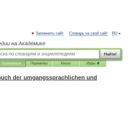
Запомнить сайт
Словарь на свой сайт
RU
едии на Академике
Найти!
Толкования
Переводы
Книги
Игры ⚽
buch der umgangssprachlichen und