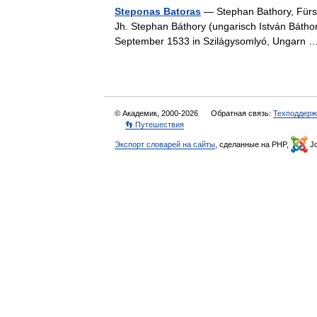
Steponas Batoras
— Stephan Bathory, Fürst
Jh. Stephan Báthory (ungarisch István Báthory
September 1533 in Szilágysomlyó, Ungarn
© Академик, 2000-2026
Обратная связь:
Техподдерж
👣 Путешествия
Экспорт словарей на сайты
, сделанные на PHP,
Jo