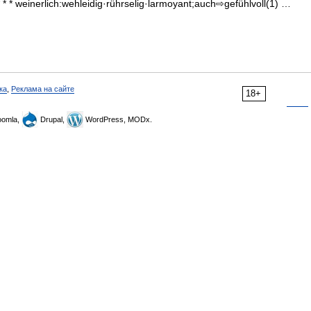
 * * * weinerlich:wehleidig·rührselig·larmoyant;auch⇨gefühlvoll(1) …
ка
,
Реклама на сайте
18+
omla,
Drupal,
WordPress, MODx.