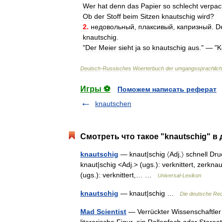
Wer
hat
denn
das
Papier
so
schlecht
verpac
Ob
der
Stoff
beim
Sitzen
knautschig
wird
?
2
.
недовольный
,
плаксивый
,
капризный
.
D
knautschig
.
"
Der
Meier
sieht
ja
so
knautschig
aus
." — "
K
Deutsch
-
Russisches
Woerterbuch
der
umgangssprachlic
Игры ⚽
Поможем написать реферат
knautschen
Смотреть что такое "knautschig" в
knautschig
— knaut|schig 〈Adj.〉 schnell Druc
knaut|schig <Adj.> (ugs.): verknittert, zerknau
(ugs.): verknittert,… …
Universal-Lexikon
knautschig
— knaut|schig …
Die deutsche Re
Mad Scientist
— Verrückter Wissenschaftler D