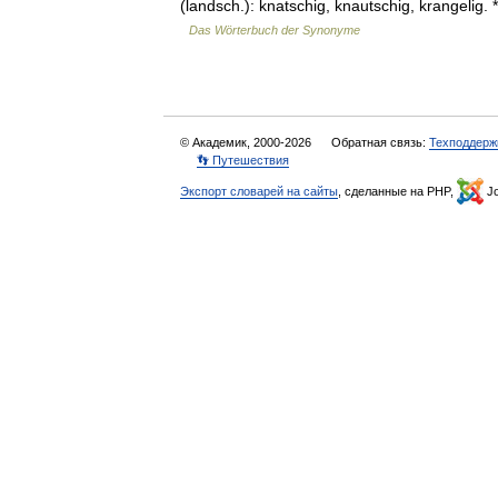
(landsch.): knatschig, knautschig, krangelig.
Das Wörterbuch der Synonyme
© Академик, 2000-2026
Обратная связь:
Техподдерж
👣 Путешествия
Экспорт словарей на сайты
, сделанные на PHP,
Jo