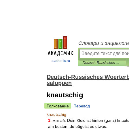
Словари и энциклоп
academic.ru
Deutsch-Russisches Woerterbuch der umgangssprachlichen und saloppen
Deutsch-Russisches Woerter
saloppen
knautschig
Толкование
Перевод
knautschig
1
.
мятый
.
Dein
Kleid
ist
hinten
(
ganz
)
knauts
am
besten
,
du
bügelst
es
etwas
.