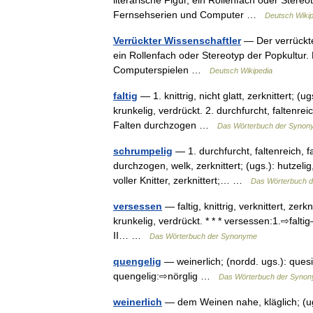
literarische Figur, ein Rollenfach oder Stereo
Fernsehserien und Computer …
Deutsch Wikip
Verrückter Wissenschaftler
— Der verrückte 
ein Rollenfach oder Stereotyp der Popkultur.
Computerspielen …
Deutsch Wikipedia
faltig
— 1. knittrig, nicht glatt, zerknittert; 
krunkelig, verdrückt. 2. durchfurcht, faltenreic
Falten durchzogen …
Das Wörterbuch der Synon
schrumpelig
— 1. durchfurcht, faltenreich, fal
durchzogen, welk, zerknittert; (ugs.): hutzelig, 
voller Knitter, zerknittert;… …
Das Wörterbuch 
versessen
— faltig, knittrig, verknittert, zer
krunkelig, verdrückt. * * * versessen:1.⇨falt
II… …
Das Wörterbuch der Synonyme
quengelig
— weinerlich; (nordd. ugs.): quesig
quengelig:⇨nörglig …
Das Wörterbuch der Syno
weinerlich
— dem Weinen nahe, kläglich; (ugs