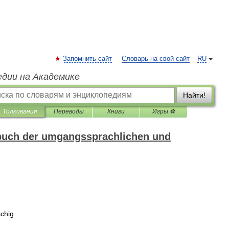
Запомнить сайт
Словарь на свой сайт
RU
едии на Академике
Найти!
Толкования
Переводы
Книги
Игры ⚽
buch der umgangssprachlichen und
chig