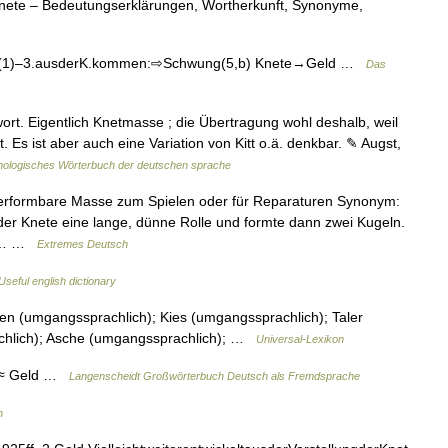
Knete – Bedeutungserklärungen, Wortherkunft, Synonyme,
d(1)–3.ausderK.kommen:⇨Schwung(5,b) Knete→Geld …
Das
ort. Eigentlich Knetmasse ; die Übertragung wohl deshalb, weil
. Es ist aber auch eine Variation von Kitt o.ä. denkbar. ✎ Augst,
ologisches Wörterbuch der deutschen sprache
 verformbare Masse zum Spielen oder für Reparaturen Synonym:
er Knete eine lange, dünne Rolle und formte dann zwei Kugeln.
ht.… …
Extremes Deutsch
Useful english dictionary
n (umgangssprachlich); Kies (umgangssprachlich); Taler
chlich); Asche (umgangssprachlich); …
Universal-Lexikon
pr ≈ Geld …
Langenscheidt Großwörterbuch Deutsch als Fremdsprache
h