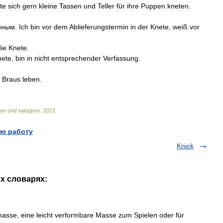
te
sich
gern
kleine
Tassen
und
Teller
für
ihre
Puppen
kneten
.
нным
.
Ich
bin
vor
dem
Ablieferungstermin
in
der
Knete
,
weiß
vor
die
Knete
.
nete
,
bin
in
nicht
entsprechender
Verfassung
.
Braus
leben
.
hen
und
saloppen
.
2013
.
ю работу
Knick
их словарях:
asse, eine leicht verformbare Masse zum Spielen oder für