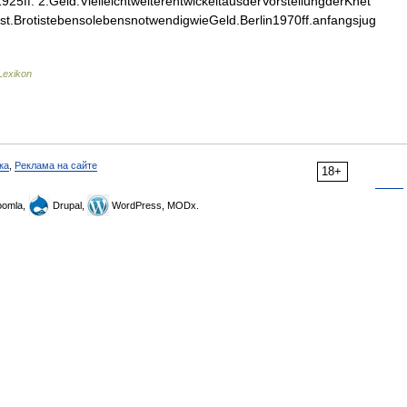
5ff. 2.Geld.VielleichtweiterentwickeltausderVorstellungderKnet
hist.BrotistebensolebensnotwendigwieGeld.Berlin1970ff.anfangsjug
Lexikon
ка
,
Реклама на сайте
18+
omla,
Drupal,
WordPress, MODx.