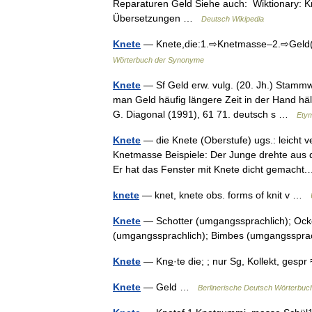
Reparaturen Geld Siehe auch: Wiktionary: 
Übersetzungen …
Deutsch Wikipedia
Knete
— Knete,die:1.⇨Knetmasse–2.⇨Gel
Wörterbuch der Synonyme
Knete
— Sf Geld erw. vulg. (20. Jh.) Stammw
man Geld häufig längere Zeit in der Hand hält
G. Diagonal (1991), 61 71. deutsch s …
Etym
Knete
— die Knete (Oberstufe) ugs.: leicht
Knetmasse Beispiele: Der Junge drehte aus d
Er hat das Fenster mit Knete dicht gemac
knete
— knet, knete obs. forms of knit v …
Knete
— Schotter (umgangssprachlich); Ocke
(umgangssprachlich); Bimbes (umgangsspra
Knete
— Kne̲·te die; ; nur Sg, Kollekt, ges
Knete
— Geld …
Berlinerische Deutsch Wörterbuc