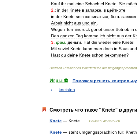
Kauf
ihr
mal
eine
Schachtel
Knete
.
Sie
möch
2
.
:
in
der
Knete
в
запарке
,
в
цейтноте
in
der
Knete
sein
зашиваться
,
быть
заезже
Arbeit
nicht
aus
und
ein
.
Wegen
Termindruck
geriet
unser
Betrieb
in
Den
ganzen
Tag
komme
ich
nicht
aus
der
K
3
.
фам
.
деньги
.
Hat
die
wieder
eine
Knete
!
Mit
soviel
Knete
kann
man
doch
in
Saus
und
Hast
du
deine
Knete
schon
bekommen
?
Deutsch
-
Russisches
Woerterbuch
der
umgangssprachlic
Игры ⚽
Поможем решить контрольну
kneisten
Смотреть что такое "Knete" в друг
Knete
— Knete …
Deutsch Wörterbuch
Knete
— steht umgangssprachlich für: Knetm