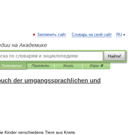
Запомнить сайт
Словарь на свой сайт
RU
едии на Академике
Найти!
Толкования
Переводы
Книги
Игры ⚽
buch der umgangssprachlichen und
ie
Kinder
verschiedene
Tiere
aus
Knete
.