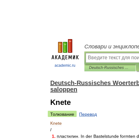
Словари и энциклоп
academic.ru
Deutsch-Russisches Woerterbuch der umgangssprachlichen und saloppen
Deutsch-Russisches Woerter
saloppen
Knete
Толкование
Перевод
Knete
/
1
.
пластилин
.
In
der
Bastelstunde
formten
d