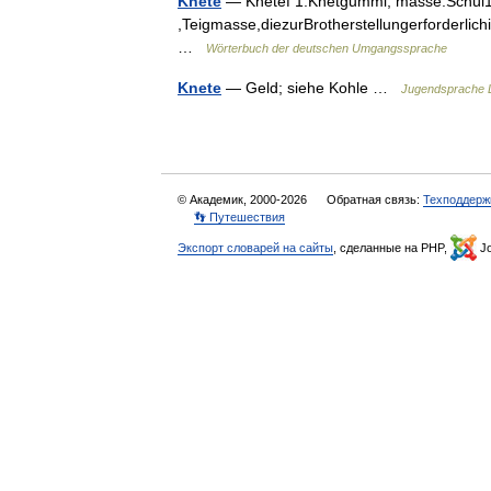
Knete
— Knetef 1.Knetgummi, masse.Schül192
,Teigmasse,diezurBrotherstellungerforderlic
…
Wörterbuch der deutschen Umgangssprache
Knete
— Geld; siehe Kohle …
Jugendsprache 
© Академик, 2000-2026
Обратная связь:
Техподдерж
👣 Путешествия
Экспорт словарей на сайты
, сделанные на PHP,
Jo