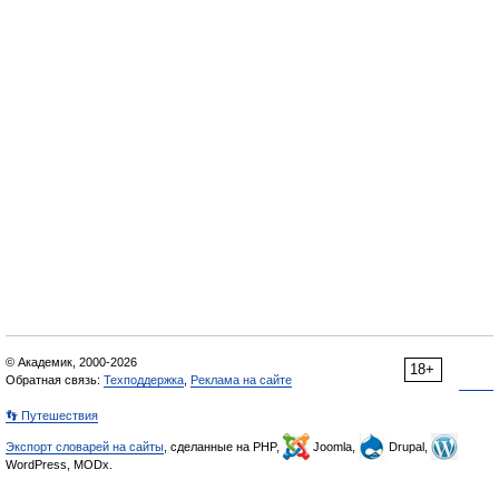
© Академик, 2000-2026
18+
Обратная связь:
Техподдержка
,
Реклама на сайте
👣 Путешествия
Экспорт словарей на сайты
, сделанные на PHP,
Joomla,
Drupal,
WordPress, MODx.