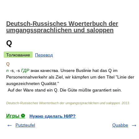
Deutsch-Russisches Woerterbuch der
umgangssprachlichen und saloppen
Q
Толкование
Перевод
Q
n
-s, -s
ГДР
знак качества. Unsere Buslinie hat das Q im
Personennahverkehr als Ziel, wir kämpfen um den Titel "Linie der
ausgezeichneten Qualität."
Auf der Ware stand ein Q. Die Güte müßte garantiert sein.
Deutsch-Russisches Woerterbuch der umgangssprachlichen und saloppen
.
2013
.
Игры ⚽
Нужно сделать НИР?
Putzteufel
Quabbe