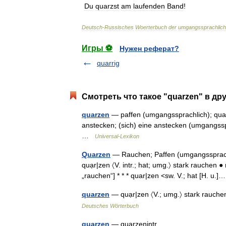
Du
quarzst
am
laufenden
Band
!
Deutsch
-
Russisches
Woerterbuch
der
umgangssprachlic
Игры ⚽
Нужен реферат?
quarrig
Смотреть что такое "quarzen" в др
quarzen
— paffen (umgangssprachlich); qual
anstecken; (sich) eine anstecken (umgangsspra
…
Universal-Lexikon
Quarzen
— Rauchen; Paffen (umgangssprach
quạr|zen 〈V. intr.; hat; umg.〉 stark rauchen 
„rauchen“] * * * quar|zen <sw. V.; hat [H. u
quarzen
— quạr|zen 〈V.; umg.〉 stark rauche
Deutsches Wörterbuch
quarzen
— quarzenintr