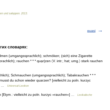
hen
und
saloppen
.
2013
.
quasi
угих словарях:
men (umgangssprachlich); schmöken; (sich) eine Zigarette
chlich); rauchen * * * quạr|zen 〈V. intr.; hat; umg.〉 stark rauchen
lich); Schmauchen (umgangssprachlich); Tabakrauchen * * *
● musst du schon wieder quarzen? [vielleicht zu poln. kurzyc
.]… …
Universal-Lexikon
n [Etym.: vielleicht zu poln. kurzyc »rauchen«] …
Lexikalische