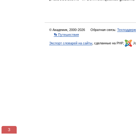
© Академик, 2000-2026
Обратная связь:
Техподдерж
👣 Путешествия
Экспорт словарей на сайты
, сделанные на PHP,
Jo
3