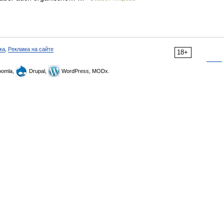
ка
,
Реклама на сайте
18+
omla,
Drupal,
WordPress, MODx.