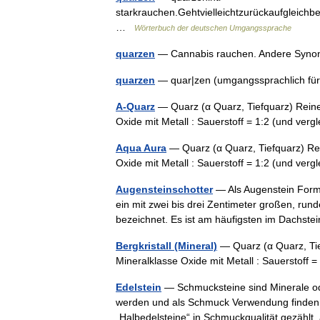
starkrauchen.Gehtvielleichtzurückaufgleic
…
Wörterbuch der deutschen Umgangssprache
quarzen
— Cannabis rauchen. Andere Synon
quarzen
— quar|zen (umgangssprachlich f
A-Quarz
— Quarz (α Quarz, Tiefquarz) Reine
Oxide mit Metall : Sauerstoff = 1:2 (und ve
Aqua Aura
— Quarz (α Quarz, Tiefquarz) Rei
Oxide mit Metall : Sauerstoff = 1:2 (und ve
Augensteinschotter
— Als Augenstein Forma
ein mit zwei bis drei Zentimeter großen, ru
bezeichnet. Es ist am häufigsten im Dachs
Bergkristall (Mineral)
— Quarz (α Quarz, Tie
Mineralklasse Oxide mit Metall : Sauerstoff
Edelstein
— Schmucksteine sind Minerale od
werden und als Schmuck Verwendung finden.
„Halbedelsteine“ in Schmuckqualität gezäh