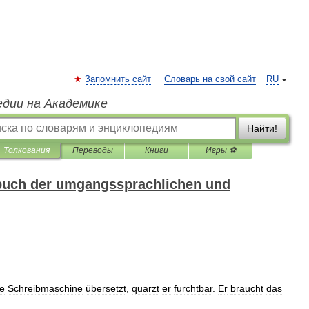
Запомнить сайт
Словарь на свой сайт
RU
едии на Академике
Найти!
Толкования
Переводы
Книги
Игры ⚽
buch der umgangssprachlichen und
ie
Schreibmaschine
übersetzt
,
quarzt
er
furchtbar
.
Er
braucht
das