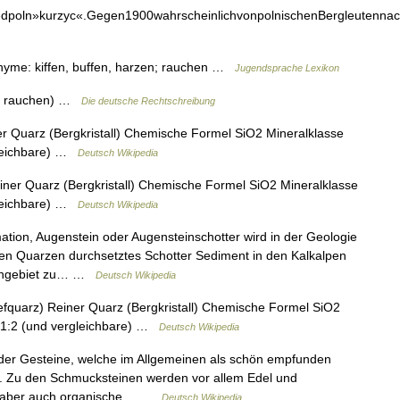
hbedpoln»kurzyc«.Gegen1900wahrscheinlichvonpolnischenBergleutenn
yme: kiffen, buffen, harzen; rauchen …
Jugendsprache Lexikon
ür rauchen) …
Die deutsche Rechtschreibung
r Quarz (Bergkristall) Chemische Formel SiO2 Mineralklasse
rgleichbare) …
Deutsch Wikipedia
ner Quarz (Bergkristall) Chemische Formel SiO2 Mineralklasse
rgleichbare) …
Deutsch Wikipedia
tion, Augenstein oder Augensteinschotter wird in der Geologie
nden Quarzen durchsetztes Schotter Sediment in den Kalkalpen
teingebiet zu… …
Deutsch Wikipedia
fquarz) Reiner Quarz (Bergkristall) Chemische Formel SiO2
 = 1:2 (und vergleichbare) …
Deutsch Wikipedia
er Gesteine, welche im Allgemeinen als schön empfunden
 Zu den Schmucksteinen werden vor allem Edel und
lt, aber auch organische… …
Deutsch Wikipedia