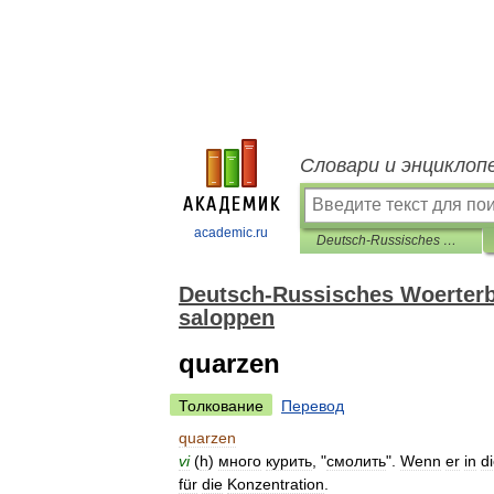
Словари и энциклоп
academic.ru
Deutsch-Russisches Woerterbuch der umgangssprachlichen und saloppen
Deutsch-Russisches Woerter
saloppen
quarzen
Толкование
Перевод
quarzen
vi
(
h
)
много
курить
, "
смолить
".
Wenn
er
in
d
für
die
Konzentration
.