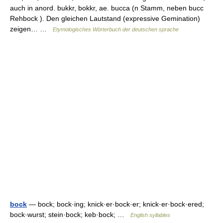
auch in anord. bukkr, bokkr, ae. bucca (n Stamm, neben bucc
Rehbock ). Den gleichen Lautstand (expressive Gemination)
zeigen… …
Etymologisches Wörterbuch der deutschen sprache
bock
— bock; bock·ing; knick·er·bock·er; knick·er·bock·ered;
bock·wurst; stein·bock; keb·bock; …
English syllables