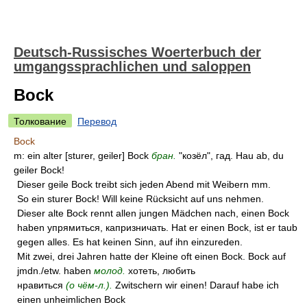
Deutsch-Russisches Woerterbuch der
umgangssprachlichen und saloppen
Bock
Толкование
Перевод
Bock
m: ein alter [sturer, geiler] Bock
бран.
"козёл", гад. Hau ab, du
geiler Bock!
Dieser geile Bock treibt sich jeden Abend mit Weibern mm.
So ein sturer Bock! Will keine Rücksicht auf uns nehmen.
Dieser alte Bock rennt allen jungen Mädchen nach, einen Bock
haben упрямиться, капризничать. Hat er einen Bock, ist er taub
gegen alles. Es hat keinen Sinn, auf ihn einzureden.
Mit zwei, drei Jahren hatte der Kleine oft einen Bock. Bock auf
jmdn./etw. haben
молод.
хотеть, любить
нравиться
(о чём-л.).
Zwitschern wir einen! Darauf habe ich
einen unheimlichen Bock