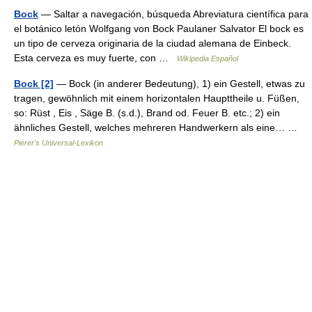
Bock
— Saltar a navegación, búsqueda Abreviatura científica para
el botánico letón Wolfgang von Bock Paulaner Salvator El bock es
un tipo de cerveza originaria de la ciudad alemana de Einbeck.
Esta cerveza es muy fuerte, con …
Wikipedia Español
Bock [2]
— Bock (in anderer Bedeutung), 1) ein Gestell, etwas zu
tragen, gewöhnlich mit einem horizontalen Haupttheile u. Füßen,
so: Rüst , Eis , Säge B. (s.d.), Brand od. Feuer B. etc.; 2) ein
ähnliches Gestell, welches mehreren Handwerkern als eine… …
Pierer's Universal-Lexikon