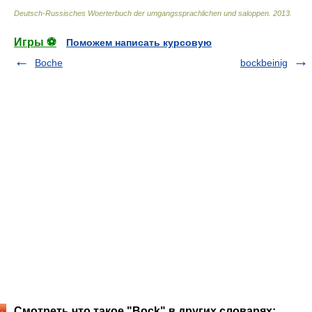
Deutsch-Russisches Woerterbuch der umgangssprachlichen und saloppen
.
2013
.
Игры ⚽
Поможем написать курсовую
Boche
bockbeinig
Смотреть что такое "Bock" в других словарях: