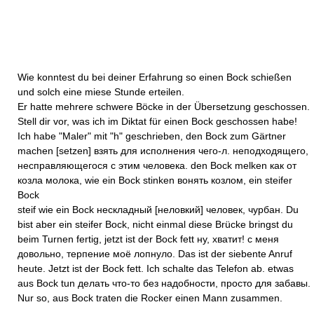
Wie konntest du bei deiner Erfahrung so einen Bock schießen
und solch eine miese Stunde erteilen.
Er hatte mehrere schwere Böcke in der Übersetzung geschossen.
Stell dir vor, was ich im Diktat für einen Bock geschossen habe!
Ich habe "Maler" mit "h" geschrieben, den Bock zum Gärtner
machen [setzen] взять для исполнения чего-л. неподходящего,
несправляющегося с этим человека. den Bock melken как от
козла молока, wie ein Bock stinken вонять козлом, ein steifer
Bock
steif wie ein Bock нескладный [неловкий] человек, чурбан. Du
bist aber ein steifer Bock, nicht einmal diese Brücke bringst du
beim Turnen fertig, jetzt ist der Bock fett ну, хватит! с меня
довольно, терпение моё лопнуло. Das ist der siebente Anruf
heute. Jetzt ist der Bock fett. Ich schalte das Telefon ab. etwas
aus Bock tun делать что-то без надобности, просто для забавы.
Nur so, aus Bock traten die Rocker einen Mann zusammen.