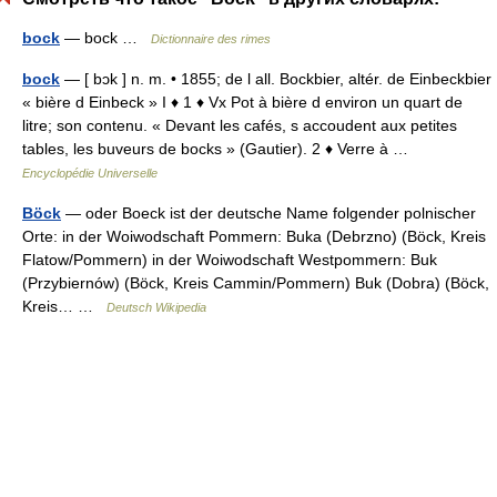
bock
— bock …
Dictionnaire des rimes
bock
— [ bɔk ] n. m. • 1855; de l all. Bockbier, altér. de Einbeckbier
« bière d Einbeck » I ♦ 1 ♦ Vx Pot à bière d environ un quart de
litre; son contenu. « Devant les cafés, s accoudent aux petites
tables, les buveurs de bocks » (Gautier). 2 ♦ Verre à …
Encyclopédie Universelle
Böck
— oder Boeck ist der deutsche Name folgender polnischer
Orte: in der Woiwodschaft Pommern: Buka (Debrzno) (Böck, Kreis
Flatow/Pommern) in der Woiwodschaft Westpommern: Buk
(Przybiernów) (Böck, Kreis Cammin/Pommern) Buk (Dobra) (Böck,
Kreis… …
Deutsch Wikipedia