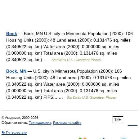
Bock
— Bock, MN U.S. city in Minnesota Population (2000): 106
Housing Units (2000): 48 Land area (2000): 0.131476 sq. miles
(0.340522 sq. km) Water area (2000): 0.000000 sq. miles
(0.000000 sq. km) Total area (2000): 0.131476 sq. miles
(0.340522 sq. km) …
StarDict's U.S. Gazetteer Places
Bock, MN
— U.S. city in Minnesota Population (2000): 106
Housing Units (2000): 48 Land area (2000): 0.131476 sq. miles
(0.340522 sq. km) Water area (2000): 0.000000 sq. miles
(0.000000 sq. km) Total area (2000): 0.131476 sq. miles
(0.340522 sq. km) FIPS… …
StarDict's U.S. Gazetteer Places
© Академик, 2000-2026
18+
Обратная связь:
Техподдержка
,
Реклама на сайте
👣 Путешествия