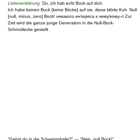
Liebeserklärung:
Du, ich hab echt Bock auf dich.
Ich habe keinen Bock [keine Böcke] auf sie, diese blöde Kuh. Null
[null, minus, zero] Bock! никакого интереса к чему/кому-л Zur
Zeit wird die ganze junge Generation in die Null-Bock-
Schmollecke gestellt.
"Gehst du in die Schwimmhalle?" — "Nein, null Bock!"