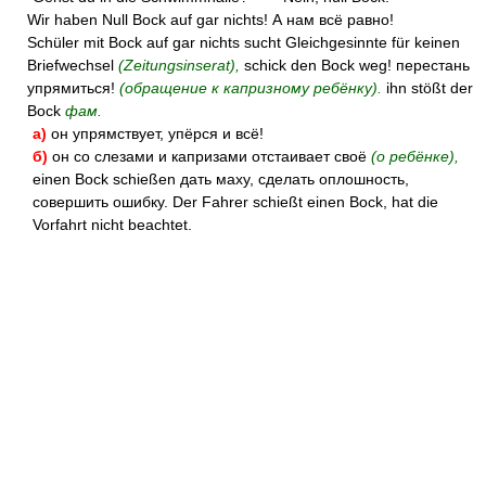
Wir haben Null Bock auf gar nichts! А нам всё равно!
Schüler mit Bock auf gar nichts sucht Gleichgesinnte für keinen
Briefwechsel
(Zeitungsinserat),
schick den Bock weg! перестань
упрямиться!
(обращение к капризному ребёнку).
ihn stößt der
Bock
фам.
а)
он упрямствует, упёрся и всё!
б)
он со слезами и капризами отстаивает своё
(о ребёнке),
einen Bock schießen дать маху, сделать оплошность,
совершить ошибку. Der Fahrer schießt einen Bock, hat die
Vorfahrt nicht beachtet.