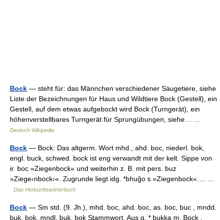
Bock
— steht für: das Männchen verschiedener Säugetiere, siehe
Liste der Bezeichnungen für Haus und Wildtiere Bock (Gestell), ein
Gestell, auf dem etwas aufgebockt wird Bock (Turngerät), ein
höhenverstellbares Turngerät für Sprungübungen, siehe… …
Deutsch Wikipedia
Bock
— Bock: Das altgerm. Wort mhd., ahd. boc, niederl. bok,
engl. buck, schwed. bock ist eng verwandt mit der kelt. Sippe von
ir. boc »Ziegenbock« und weiterhin z. B. mit pers. buz
»Ziege‹nbock›«. Zugrunde liegt idg. *bhuğo s »Ziegenbock«.… …
Das Herkunftswörterbuch
Bock
— Sm std. (9. Jh.), mhd. boc, ahd. boc, as. boc, buc , mndd.
buk, bok, mndl. buk, bok Stammwort. Aus g. * bukka m. Bock ,